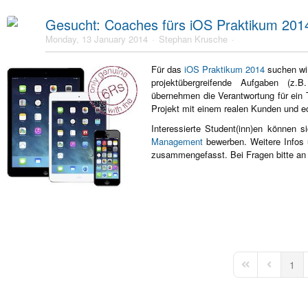
Gesucht: Coaches fürs iOS Praktikum 201
Monday, 13 January 2014
Stephan Krusche
Für das
iOS Praktikum 2014
suchen wir
projektübergreifende Aufgaben (z.
übernehmen die Verantwortung für ein
Projekt mit einem realen Kunden und e
Interessierte Student(inn)en können
Management
bewerben. Weitere Infos 
zusammengefasst. Bei Fragen bitte a
1
First Page
Previous 