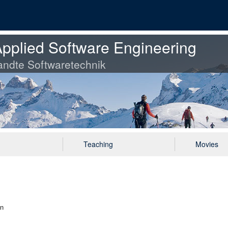
pplied Software Engineering
ndte Softwaretechnik
Teaching
Movies
en