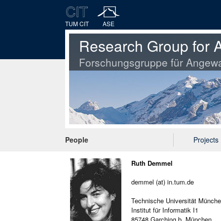
TUM CIT
ASE
Research Group for A
Forschungsgruppe für Angewa
People
Projects
Ruth Demmel
demmel (at) in.tum.de
Technische Universität Münch
Institut für Informatik I1
85748 Garching b. München