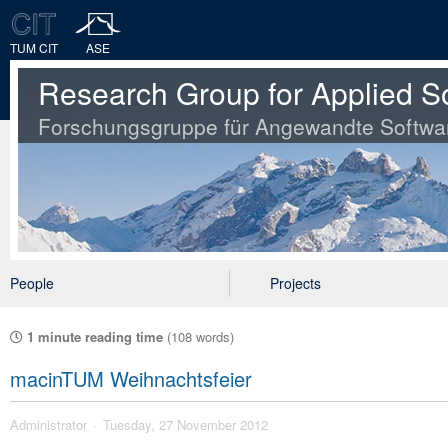
TUM CIT
ASE
Research Group for Applied S
Forschungsgruppe für Angewandte Softwa
People
Projects
1 minute reading time
(108 words)
macinTUM Weihnachtsfeier
Administrator
Tuesday, 27 November 2012