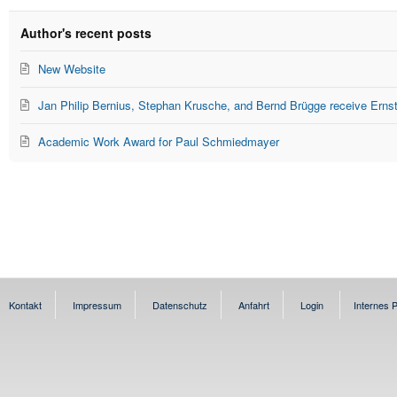
updates
from
Author's recent posts
author
New Website
Jan Philip Bernius, Stephan Krusche, and Bernd Brügge receive Erns
Academic Work Award for Paul Schmiedmayer
Kontakt
Impressum
Datenschutz
Anfahrt
Login
Internes P