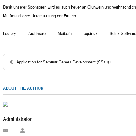
Dank unserer Sponsoren wird es auch heuer an Glühwein und weihnachtlich
Mit freundlicher Unterstützung der Firmen
Loctory Archiware Maiborn equinux Boinx Softwar
Application for Seminar Games Development (SS13) i...
ABOUT THE AUTHOR
Administrator
Subscribe
Administrator
to