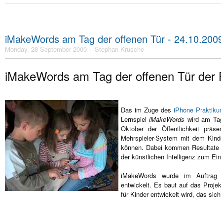
iMakeWords am Tag der offenen Tür - 24.10.200
Monday, 28 September 2009
Stephan Krusche
iMakeWords am Tag der offenen Tür der 
Das im Zuge des
iPhone Praktik
Lernspiel
iMakeWords
wird am Tag
Oktober der Öffentlichkeit präs
Mehrspieler-System mit dem Kind
können. Dabei kommen Resultate 
der künstlichen Intelligenz zum Ein
iMakeWords wurde im Auftra
entwickelt. Es baut auf das Projek
für Kinder entwickelt wird, das si