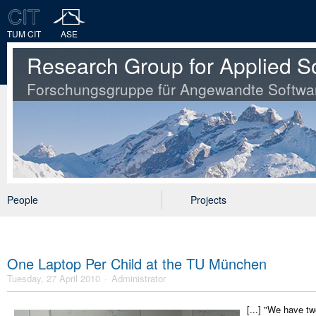
TUM CIT
ASE
Research Group for Applied S
Forschungsgruppe für Angewandte Softwa
People
Projects
One Laptop Per Child at the TU München
Tuesday, 27 April 2010
Administrator
[...] "We have t