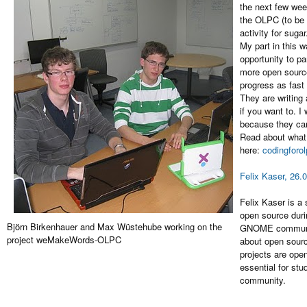
the next few week
the OLPC (to be 
activity for sugar
My part in this 
opportunity to pa
more open source
progress as fast
They are writing
if you want to. 
because they can 
Read about what 
here:
codingforo
Felix Kaser, 26.
Felix Kaser is a
open source dur
Björn Birkenhauer and Max Wüstehube working on the
GNOME community.
project weMakeWords-OLPC
about open sourc
projects are open
essential for stu
community.